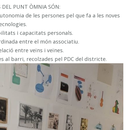
S DEL PUNT ÒMNIA SÓN:
 autonomia de les persones pel que fa a les noves
ecnologies.
litats i capacitats personals.
rdinada entre el món associatiu.
lació entre veïns i veïnes.
 al barri, recolzades pel PDC del districte.