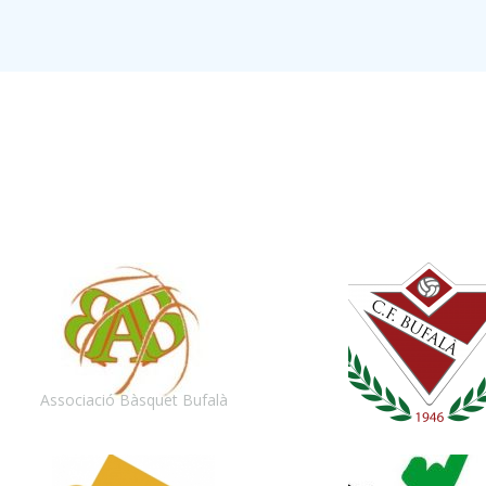
Associació Bàsquet Bufalà